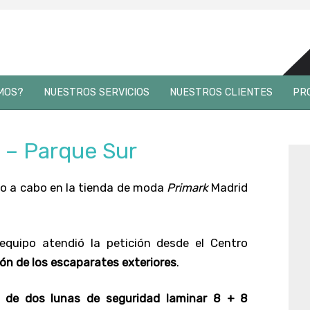
Skip
to
MOS?
NUESTROS SERVICIOS
NUESTROS CLIENTES
PR
content
URGENCIAS 24H
ORGANISMOS OFICIALES
V
d – Parque Sur
REPOSICIONES CON GRÚAS
FACILITY SERVICES
L
SUSTITUCIÓN LUNAS DE ESCAPARATE
CONCERTADOS Y ASEGURADOS
V
ado a cabo en la tienda de moda
Primark
Madrid
SUSTITUCIÓN VIDRIO ANTIRROBO
HOTELES
L
SUSTITUCIÓN MURO CORTINA
CENTRO COMERCIALES
D
equipo atendió la petición desde el Centro
ión de los escaparates exteriores
.
SUSTITUCIÓN PUERTAS
ADMINISTRADOR DE FINCAS
SUSTITUCIÓN HOGAR
EMPRESAS
n de dos lunas de seguridad laminar 8 + 8