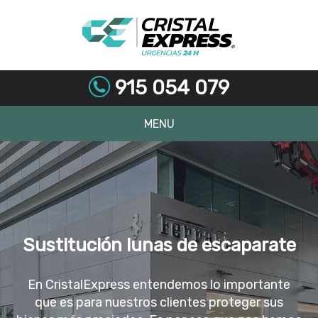
915 054 079
MENU
Skip
to
content
Sustitución lunas de escaparate
En CristalExpress entendemos lo importante
que es para nuestros clientes proteger sus