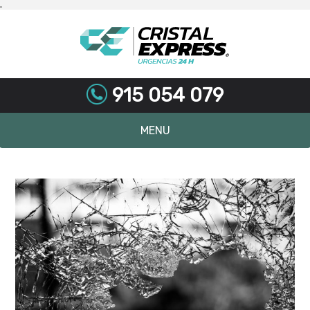
.
915 054 079
MENU
Skip
to
content