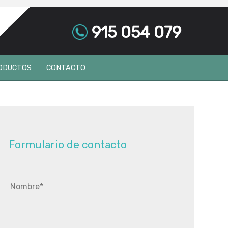
915 054 079
ODUCTOS
CONTACTO
IDRIO MONOLÍTICO
AMINAR DE SEGURIDAD
IDRIO TEMPLADO DE SEGURIDAD
Formulario de contacto
UNAS BLINDADAS Y ANTIRROBO
OBLE ACRISTALAMIENTO