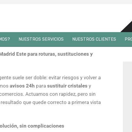
Skip
to
MOS?
NUESTROS SERVICIOS
NUESTROS CLIENTES
PR
content
URGENCIAS 24H
ORGANISMOS OFICIALES
V
 Madrid Este para roturas, sustituciones y
REPOSICIONES CON GRÚAS
FACILITY SERVICES
L
SUSTITUCIÓN LUNAS DE ESCAPARATE
CONCERTADOS Y ASEGURADOS
V
rgente suele ser doble: evitar riesgos y volver a
emos
avisos 24h
para
sustituir cristales
y
SUSTITUCIÓN VIDRIO ANTIRROBO
HOTELES
L
 y comercios. Actuamos con rapidez, pero sin
SUSTITUCIÓN MURO CORTINA
CENTRO COMERCIALES
D
n resultado que quede correcto a primera vista
SUSTITUCIÓN PUERTAS
ADMINISTRADOR DE FINCAS
 solución, sin complicaciones
SUSTITUCIÓN HOGAR
EMPRESAS